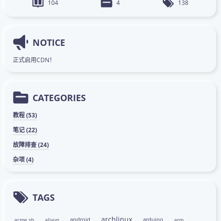
104
4
138
NOTICE
正式启用CDN！
CATEGORIES
教程 (53)
笔记 (22)
故障排查 (24)
杂项 (4)
TAGS
archlinux
android
arduino
acme.sh
aliyun
arm