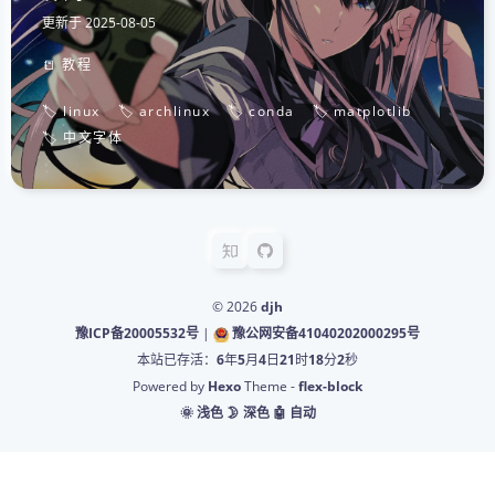
更新于
2025-08-05
📒 教程
🏷️ linux
🏷️ archlinux
🏷️ conda
🏷️ matplotlib
🏷️ 中文字体
© 2026
djh
豫ICP备20005532号
|
豫公网安备41040202000295号
本站已存活：
6
年
5
月
4
日
21
时
18
分
3
秒
Powered by
Hexo
Theme -
flex-block
🌞 浅色
🌛 深色
🤖️ 自动