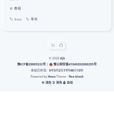
📒 教程
🏷️ bios
🏷️ 零刻
© 2026
djh
豫ICP备20005532号
|
豫公网安备41040202000295号
本站已存活：
6
年
5
月
2
日
17
时
48
分
13
秒
Powered by
Hexo
Theme -
flex-block
🌞 浅色
🌛 深色
🤖️ 自动