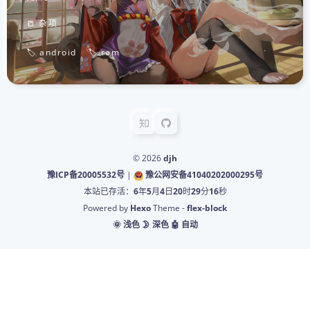
📒 杂项
🏷️ android
🏷️ rom
© 2026
djh
豫ICP备20005532号
|
豫公网安备41040202000295号
本站已存活：
6
年
5
月
4
日
20
时
29
分
16
秒
Powered by
Hexo
Theme -
flex-block
🌞 浅色
🌛 深色
🤖️ 自动