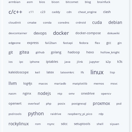
armbian
asm
bios
bison
bitcomet
blog
brainfuck
c/c++
clash
c11
c23
caddy
cdn
cheat_engine
cuda
debian
cloudinit
cmake
conda
coredns
crdroid
docker
devops
docker-compose
devcontainer
dokuwiki
express
gcc
edgeone
fail2ban
fastapi
fedora
flex
gin
gitea
git
golang
hadoop
hexo
github
hollow_knight
iptables
k3s
ios
ipc
iphone
java
jlink
jupyter
k2p
linux
kaleidoscope
latex
keil
latexmkrc
lfs
lisp
llvm
log4js
macos
mariadb
matplotlib
memos
msvc
nodejs
nginx
onedrive
nasm
ntp
omv
opencv
proxmox
openwrt
overleaf
php
posix
postgresql
psd
python
psd-tools
raidrive
raspberry_pi_pico
rdp
rockylinux
sdcc
setuptools
rom
rsync
shell
siyuan