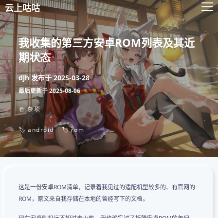
云上咕咕
我收集的第三方安卓ROM列表及其近
期状态
djh
发布于
2025-03-28
最后更新于
2025-08-06
📒 杂项
🏷️ android
🏷️ rom
这是一份安卓ROM清单，记录着我见过的适配机型较多的、有官网的
ROM，原文来自我存储在本地的曾经写下的文档。