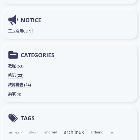
NOTICE
正式启用CDN！
CATEGORIES
教程 (53)
笔记 (22)
故障排查 (24)
杂项 (4)
TAGS
archlinux
android
arduino
acme.sh
aliyun
arm