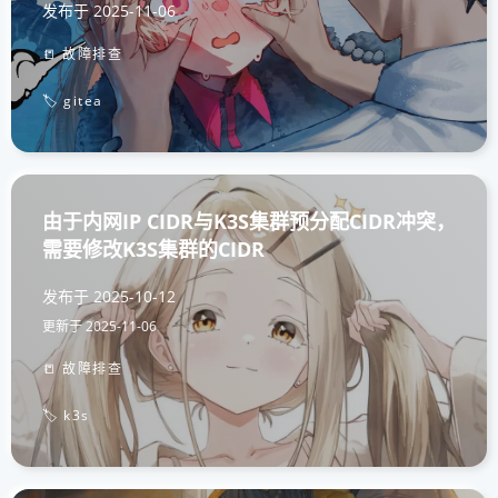
发布于
2025-11-06
📒 故障排查
🏷️ gitea
由于内网IP CIDR与K3S集群预分配CIDR冲突，
需要修改K3S集群的CIDR
发布于
2025-10-12
更新于
2025-11-06
📒 故障排查
🏷️ k3s