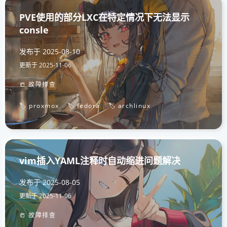
PVE使用的部分LXC在特定情况下无法显示
consle
发布于
2025-08-10
更新于
2025-11-06
📒 故障排查
🏷️ proxmox
🏷️ fedora
🏷️ archlinux
vim插入YAML注释时自动缩进问题解决
发布于
2025-08-05
更新于
2025-11-06
📒 故障排查