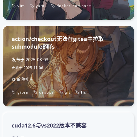
🏷️ vim
🏷️ yaml
🏷️ docker-compose
action/checkout无法在gitea中拉取
submodule的lfs
发布于
2025-08-03
更新于
2025-11-06
📒 故障排查
🏷️ gitea
🏷️ devops
🏷️ git
🏷️ lfs
cuda12.6与vs2022版本不兼容