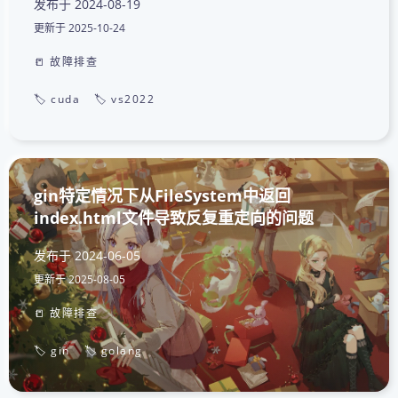
发布于
2024-08-19
更新于
2025-10-24
📒 故障排查
🏷️ cuda
🏷️ vs2022
gin特定情况下从FileSystem中返回
index.html文件导致反复重定向的问题
发布于
2024-06-05
更新于
2025-08-05
📒 故障排查
🏷️ gin
🏷️ golang