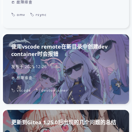
📒 故障排查
🏷️ omv
🏷️ rsync
使用vscode remote在新目录中创建dev
container时会报错
发布于
2025-12-26
📒 故障排查
🏷️ vscode
🏷️ devcontainer
更新到Gitea 1.25.0后出现的几个问题的总结