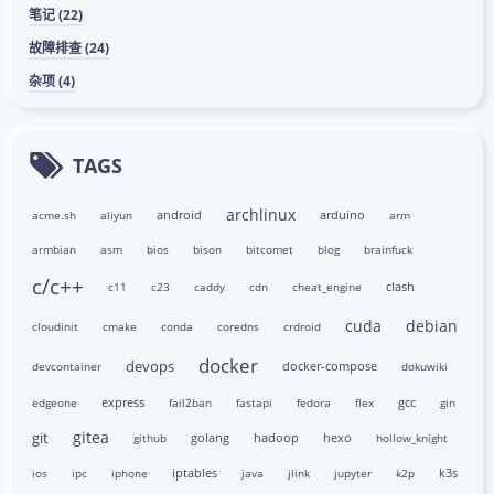
笔记 (22)
故障排查 (24)
杂项 (4)
TAGS
archlinux
android
arduino
acme.sh
aliyun
arm
armbian
asm
bios
bison
bitcomet
blog
brainfuck
c/c++
clash
c11
c23
caddy
cdn
cheat_engine
cuda
debian
cloudinit
cmake
conda
coredns
crdroid
docker
devops
docker-compose
devcontainer
dokuwiki
express
gcc
edgeone
fail2ban
fastapi
fedora
flex
gin
gitea
git
golang
hadoop
hexo
github
hollow_knight
iptables
k3s
ios
ipc
iphone
java
jlink
jupyter
k2p