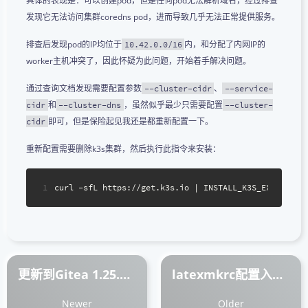
具体的表现是：可以创建pod，但是任何pod无法解析域名，经过排查
发现它无法访问集群coredns pod，进而导致几乎无法正常提供服务。
排查后发现pod的IP均位于
内，和分配了内网IP的
10.42.0.0/16
worker主机冲突了，因此怀疑为此问题，开始着手解决问题。
通过查询文档发现需要配置参数
、
--cluster-cidr
--service-
和
，虽然似乎最少只需要配置
cidr
--cluster-dns
--cluster-
即可，但是保险起见我还是都重新配置一下。
cidr
重新配置需要删除k3s集群，然后执行此指令来安装：
1
curl -sfL https://get.k3s.io | INSTALL_K3S_EXEC=
"--c
更新到Gitea 1.25.0后出现的几个问题的总结
latexmkrc配置入门指引：从一个简单的需求开始
Newer
Older