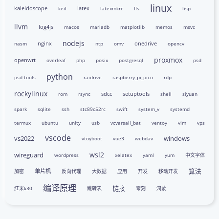
linux
kaleidoscope
latex
keil
latexmkrc
lfs
lisp
llvm
log4js
macos
mariadb
matplotlib
memos
msvc
nodejs
nginx
onedrive
nasm
ntp
omv
opencv
proxmox
openwrt
overleaf
php
posix
postgresql
psd
python
psd-tools
raidrive
raspberry_pi_pico
rdp
rockylinux
sdcc
setuptools
rom
rsync
shell
siyuan
spark
sqlite
ssh
stc89c52rc
swift
system_v
systemd
termux
ubuntu
unity
usb
vcvarsall_bat
ventoy
vim
vps
vscode
vs2022
windows
vtoyboot
vue3
webdav
wsl2
wireguard
wordpress
xelatex
yaml
yum
中文字体
算法
单片机
加密
反向代理
大数据
应用
开发
移动开发
编译原理
链接
红米k30
跳转表
零刻
鸿蒙