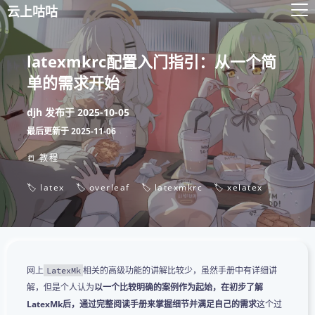
云上咕咕
latexmkrc配置入门指引：从一个简
单的需求开始
djh
发布于
2025-10-05
最后更新于
2025-11-06
📒 教程
🏷️ latex
🏷️ overleaf
🏷️ latexmkrc
🏷️ xelatex
网上
相关的高级功能的讲解比较少，虽然手册中有详细讲
LatexMk
解，但是个人认为
以一个比较明确的案例作为起始，在初步了解
LatexMk后，通过完整阅读手册来掌握细节并满足自己的需求
这个过