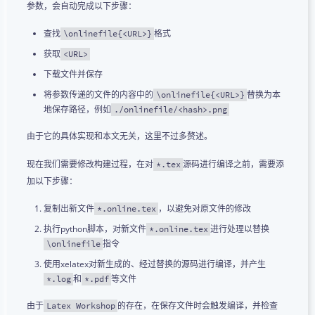
参数，会自动完成以下步骤：
查找
格式
\onlinefile{<URL>}
获取
<URL>
下载文件并保存
将参数传递的文件的内容中的
替换为本
\onlinefile{<URL>}
地保存路径，例如
./onlinefile/<hash>.png
由于它的具体实现和本文无关，这里不过多赘述。
现在我们需要修改构建过程，在对
源码进行编译之前，需要添
*.tex
加以下步骤：
复制出新文件
，以避免对原文件的修改
*.online.tex
执行python脚本，对新文件
进行处理以替换
*.online.tex
指令
\onlinefile
使用xelatex对新生成的、经过替换的源码进行编译，并产生
和
等文件
*.log
*.pdf
由于
的存在，在保存文件时会触发编译，并检查
Latex Workshop