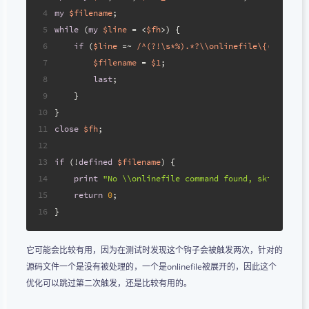
4
my
$filename
;
5
while
 (
my
$line
 = <
$fh
>) {
6
if
 (
$line
 =~ 
/^(?!\s*%).*?\\onlinefile\{([^}]+)\
7
$filename
 = 
$1
;
8
last
;
9
    }
10
}
11
close
$fh
;
12
13
if
 (!
defined
$filename
) {
14
print
"No \\onlinefile command found, skipping P
15
return
0
;
16
}
它可能会比较有用，因为在测试时发现这个钩子会被触发两次，针对的
源码文件一个是没有被处理的，一个是onlinefile被展开的，因此这个
优化可以跳过第二次触发，还是比较有用的。