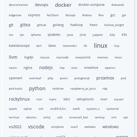
docker
devops
docker-compose
devcontainer
dokuwiki
express
gcc
edgeone
fail2ban
fastapi
fedora
flex
gin
gitea
git
golang
hadoop
hexo
github
hollow_knight
iptables
k3s
ios
ipc
iphone
java
jlink
jupyter
k2p
linux
kaleidoscope
latex
keil
latexmkrc
lfs
lisp
llvm
log4js
macos
mariadb
matplotlib
memos
msvc
nodejs
nginx
onedrive
nasm
ntp
omv
opencv
proxmox
openwrt
overleaf
php
posix
postgresql
psd
python
psd-tools
raidrive
raspberry_pi_pico
rdp
rockylinux
sdcc
setuptools
rom
rsync
shell
siyuan
spark
sqlite
ssh
stc89c52rc
swift
system_v
systemd
termux
ubuntu
unity
usb
vcvarsall_bat
ventoy
vim
vps
vscode
vs2022
windows
vtoyboot
vue3
webdav