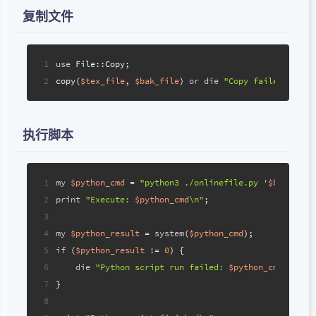
复制文件
1
use
 File::Copy;
2
copy(
$tex_file
, 
$bak_file
) 
or
die
"Copy failed: 
$!
"
;
执行脚本
1
my
$python_cmd
 = 
"python3 ./onlinefile.py '
$bak_file
2
print
"Execute: 
$python_cmd
\n"
;
3
4
my
$python_result
 = 
system
(
$python_cmd
);
5
if
 (
$python_result
 != 
0
) {
6
die
"Python script run failed: 
$python_cmd
"
;
7
}
8