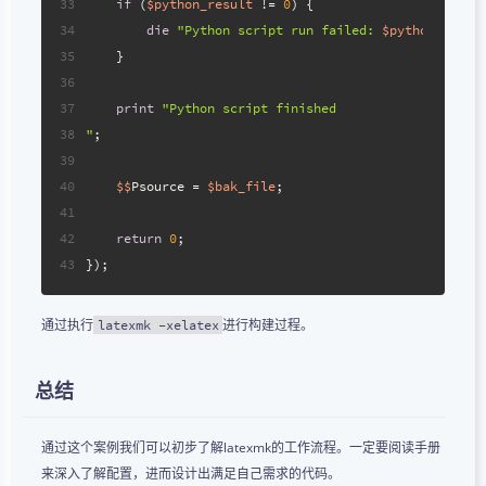
33
if
 (
$python_result
 != 
0
) {
34
die
"Python script run failed: 
$python_cmd
"
;
35
    }
36
37
print
"Python script finished
38
"
;
39
40
$$
Psource = 
$bak_file
;
41
42
return
0
;
43
});
通过执行
进行构建过程。
latexmk -xelatex
总结
通过这个案例我们可以初步了解latexmk的工作流程。一定要阅读手册
来深入了解配置，进而设计出满足自己需求的代码。