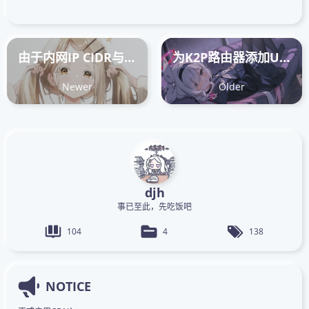
由于内网IP CIDR与K3S集群预分配CIDR冲突，需要修改K3S集群的CIDR
为K2P路由器添加USB接口并用U盘作为根目录
Newer
Older
djh
事已至此，先吃饭吧
104
4
138
NOTICE