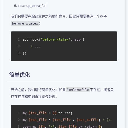
cleanup_extra_full
我们只需要在编译文件之前执行命令，因此只需要关注一个钩子
：
before_xlatex
1
add_hook(
'before_xlatex'
, 
sub
{
2
# ...
3
})
简单优化
开始之前，我们进行简单优化：如果
不存在，或者只
\onlinefile
存在在注释中则直接跳过处理：
1
my
$tex_file
 = 
$$
Psource;
2
my
$bak_file
 = 
$tex_file
 . 
$aux_suffix
; 
# $aux_su
3
open
my
$fh
, 
'<'
, 
$tex_file
or
return
0
;