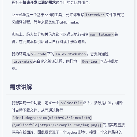
程对于
快速开发以满足需求
这个目的会比较适合。
LatexMk是一个基于perl的工具，允许你编写
文件来自定
latexmkrc
义编译过程。简单来说类似于GNU make。
实际上，绝大部分相关信息都可以通过执行指令
获
man latexmk
得，在完成本指引后可以自行阅读手册以进阶。
我的环境是
下的
，它支持通过
VS Code
LaTex Workshop
来自定义编译过程，同样地，
也支持此功
latexmkrc
OverLeaf
能。
需求讲解
我想实现一个功能：定义一个
命令，参数是URL，编译
onlinefile
时自动下载文件，从而通过执行
\includegraphics[width=0.5\linewidth]
间接实现直接
{\onlinefile{https://example.com/img.png}}
渲染在线图片。因此我实现了一个python脚本，接受一个文件路径的