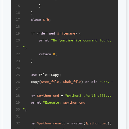
15
        }
16
    }
17
close
$fh
;
18
19
if
 (!
defined
$filename
) {
20
print
"No \onlinefile command found, skippin
21
"
;
22
return
0
;
23
    }
24
25
use
 File::Copy;
26
    copy(
$tex_file
, 
$bak_file
) 
or
die
"Copy failed: 
27
28
my
$python_cmd
 = 
"python3 ./onlinefile.py '
$bak_
29
print
"Execute: 
$python_cmd
30
"
;
31
32
my
$python_result
 = 
system
(
$python_cmd
);