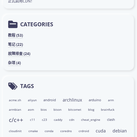
正式启用CDN！
CATEGORIES
教程 (53)
笔记 (22)
故障排查 (24)
杂项 (4)
TAGS
archlinux
android
arduino
acme.sh
aliyun
arm
armbian
asm
bios
bison
bitcomet
blog
brainfuck
c/c++
clash
c11
c23
caddy
cdn
cheat_engine
cuda
debian
cloudinit
cmake
conda
coredns
crdroid