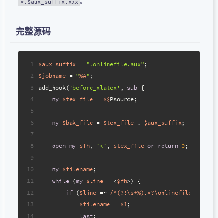
。
*.$aux_suffix.xxx
完整源码
1
$aux_suffix
 = 
".onlinefile.aux"
;
2
$jobname
 = 
"
%A
"
;
3
add_hook(
'before_xlatex'
, 
sub
{
4
my
$tex_file
 = 
$$
Psource;
5
6
my
$bak_file
 = 
$tex_file
 . 
$aux_suffix
;
7
8
open
my
$fh
, 
'<'
, 
$tex_file
or
return
0
;
9
10
my
$filename
;
11
while
 (
my
$line
 = <
$fh
>) {
12
if
 (
$line
 =~ 
/^(?!\s*%).*?\onlinefile\{([^}]
13
$filename
 = 
$1
;
14
last
;