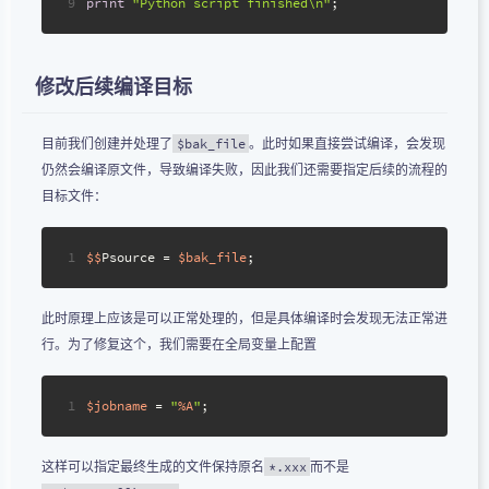
9
print
"Python script finished\n"
; 
修改后续编译目标
目前我们创建并处理了
。此时如果直接尝试编译，会发现
$bak_file
仍然会编译原文件，导致编译失败，因此我们还需要指定后续的流程的
目标文件：
1
$$
Psource = 
$bak_file
;
此时原理上应该是可以正常处理的，但是具体编译时会发现无法正常进
行。为了修复这个，我们需要在全局变量上配置
1
$jobname
 = 
"
%A
"
;
这样可以指定最终生成的文件保持原名
而不是
*.xxx