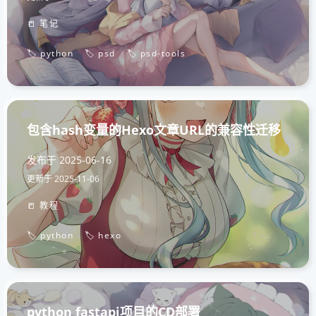
📒 笔记
🏷️ python
🏷️ psd
🏷️ psd-tools
包含hash变量的Hexo文章URL的兼容性迁移
发布于
2025-06-16
更新于
2025-11-06
📒 教程
🏷️ python
🏷️ hexo
python fastapi项目的CD部署