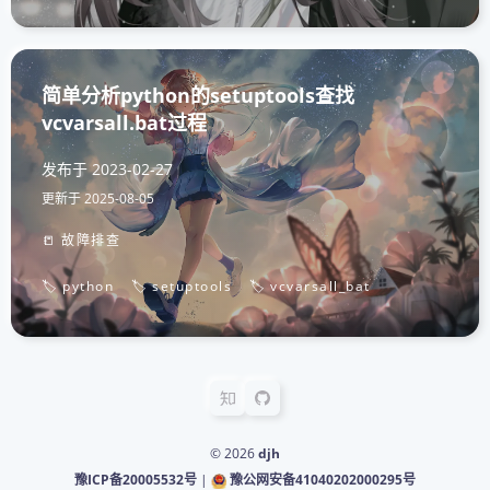
简单分析python的setuptools查找
vcvarsall.bat过程
发布于
2023-02-27
更新于
2025-08-05
📒 故障排查
🏷️ python
🏷️ setuptools
🏷️ vcvarsall_bat
© 2026
djh
豫ICP备20005532号
|
豫公网安备41040202000295号