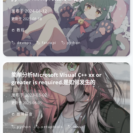
发布于
2024-04-12
更新于
2025-08-18
📒 教程
🏷️ devops
🏷️ fastapi
🏷️ python
简单分析Microsoft Visual C++ xx or
greater is required.是如何发生的
发布于
2023-03-02
更新于
2025-08-05
📒 故障排查
🏷️ python
🏷️ setuptools
🏷️ msvc