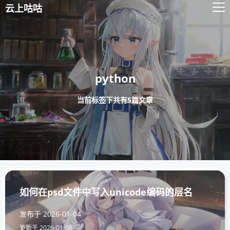
云上咕咕
python
当前标签下共有5篇文章
如何在psd文件中写入unicode编码的层名
发布于
2026-01-04
更新于
2026-01-06