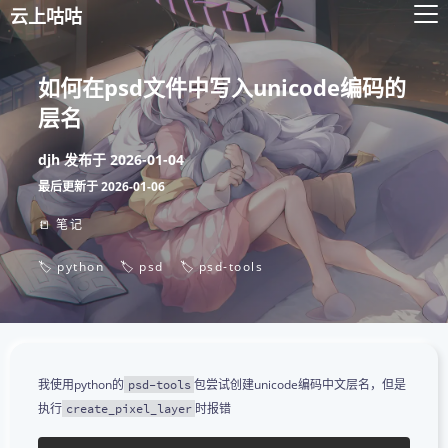
云上咕咕
如何在psd文件中写入unicode编码的
层名
djh
发布于
2026-01-04
最后更新于
2026-01-06
📒 笔记
🏷️ python
🏷️ psd
🏷️ psd-tools
我使用python的
包尝试创建unicode编码中文层名，但是
psd-tools
执行
时报错
create_pixel_layer