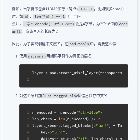
例如，当字符串包含非BMP字符（码点>
，比如很多emoji）
U+FFFF
时，如
，
（一个码
😀
len("😀") == 1
点），
会是4字节，为2个16位的
"😀".encode("utf-16be")
code
，应该写入的长度为2。
unit
因此，为了实现创建中文层名，在
中，需要这么做：
psd-tools
使用
可编码字符作为真正的层名
macroman
1
layer = psd.create_pixel_layer(transparent_image,
2
对这个层附加
信息储存中文名
luni tagged block
1
n_encoded = n.encode(
"utf-16be"
)
2
len_chars = 
len
(n_encoded) // 
2
3
layer._record.tagged_blocks[
b"luni"
] = TaggedBloc
4
    key=
b"luni"
,
5
    data=struct.pack(
">I"
, len_chars) + n_encoded