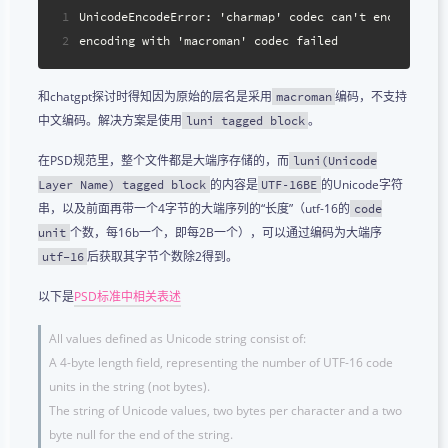
1
UnicodeEncodeError: 'charmap' codec can't encode cha
2
encoding with 'macroman' codec failed
和chatgpt探讨时得知因为原始的层名是采用
编码，不支持
macroman
中文编码。解决方案是使用
。
luni tagged block
在PSD规范里，整个文件都是大端序存储的，而
luni(Unicode
的内容是
的Unicode字符
Layer Name) tagged block
UTF‑16BE
串，以及前面再带一个4字节的大端序列的“长度”（utf-16的
code
个数，每16b一个，即每2B一个），可以通过编码为大端序
unit
后获取其字节个数除2得到。
utf-16
以下是
PSD标准中相关表述
All values defined as Unicode string consist of:
A 4-byte length field, representing the number of UTF-16 code
units in the string (not bytes).
The string of Unicode values, two bytes per character and a two
byte null for the end of the string.