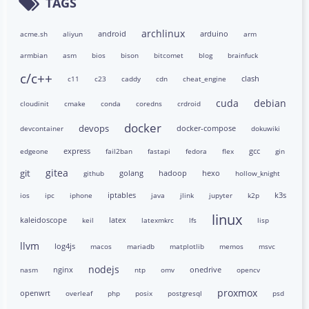
TAGS
archlinux
android
arduino
acme.sh
aliyun
arm
armbian
asm
bios
bison
bitcomet
blog
brainfuck
c/c++
clash
c11
c23
caddy
cdn
cheat_engine
cuda
debian
cloudinit
cmake
conda
coredns
crdroid
docker
devops
docker-compose
devcontainer
dokuwiki
express
gcc
edgeone
fail2ban
fastapi
fedora
flex
gin
gitea
git
golang
hadoop
hexo
github
hollow_knight
iptables
k3s
ios
ipc
iphone
java
jlink
jupyter
k2p
linux
kaleidoscope
latex
keil
latexmkrc
lfs
lisp
llvm
log4js
macos
mariadb
matplotlib
memos
msvc
nodejs
nginx
onedrive
nasm
ntp
omv
opencv
proxmox
openwrt
overleaf
php
posix
postgresql
psd