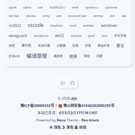
spark
sqlite
ssh
stc89c52rc
swift
system_v
systemd
termux
ubuntu
unity
usb
vcvarsall_bat
ventoy
vim
vps
vscode
vs2022
windows
vtoyboot
vue3
webdav
wsl2
wireguard
wordpress
xelatex
yaml
yum
中文字体
算法
单片机
加密
反向代理
大数据
应用
开发
移动开发
编译原理
链接
红米k30
跳转表
零刻
鸿蒙
© 2026
djh
豫ICP备20005532号
|
豫公网安备41040202000295号
本站已存活：
6
年
5
月
3
日
17
时
18
分
1
秒
Powered by
Hexo
Theme -
flex-block
🌞 浅色
🌛 深色
🤖️ 自动