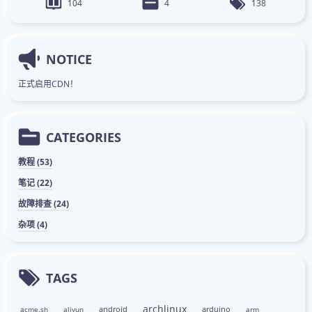
104
4
138
NOTICE
正式启用CDN！
CATEGORIES
教程 (53)
笔记 (22)
故障排查 (24)
杂项 (4)
TAGS
archlinux
android
arduino
acme.sh
aliyun
arm