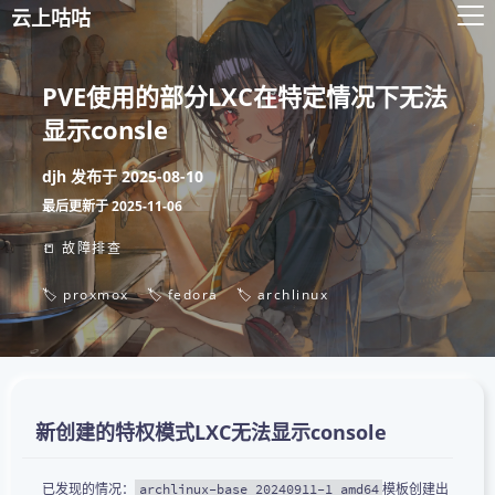
云上咕咕
PVE使用的部分LXC在特定情况下无法
显示consle
djh
发布于
2025-08-10
最后更新于
2025-11-06
📒 故障排查
🏷️ proxmox
🏷️ fedora
🏷️ archlinux
新创建的特权模式LXC无法显示console
已发现的情况：
模板创建出
archlinux-base_20240911-1_amd64