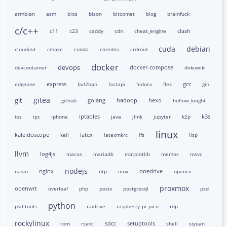
armbian
asm
bios
bison
bitcomet
blog
brainfuck
c/c++
clash
c11
c23
caddy
cdn
cheat_engine
cuda
debian
cloudinit
cmake
conda
coredns
crdroid
docker
devops
docker-compose
devcontainer
dokuwiki
express
gcc
edgeone
fail2ban
fastapi
fedora
flex
gin
gitea
git
golang
hadoop
hexo
github
hollow_knight
iptables
k3s
ios
ipc
iphone
java
jlink
jupyter
k2p
linux
kaleidoscope
latex
keil
latexmkrc
lfs
lisp
llvm
log4js
macos
mariadb
matplotlib
memos
msvc
nodejs
nginx
onedrive
nasm
ntp
omv
opencv
proxmox
openwrt
overleaf
php
posix
postgresql
psd
python
psd-tools
raidrive
raspberry_pi_pico
rdp
rockylinux
sdcc
setuptools
rom
rsync
shell
siyuan