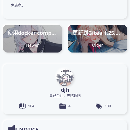
免费啊。
使用docker compose创建的acme.sh容器签发泛域名证书
更新到Gitea 1.25.0后出现的几个问题的总结
Newer
Older
djh
事已至此，先吃饭吧
104
4
138
NOTICE