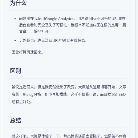
为什么
问题出在我使用Google Analytics。用户访问hash风格的URL我在
后台查看时完全丧失了可读性：我根本不知道ta正在读的是哪一篇
文章——除非打开。
另外我自己也无法从URL中读到有效信息。
因此打算再迁回来。
区别
虽说是迁回来，但是我仍然做出了改变，大概是从这篇博客开始，文章
名统一用slug风格，即小写加横线，这样不仅我可读，而且据说对SEO
也有点好处。
总结
就这样吧，也算是体验了一下。静态博客还是太受限了，但是架不住真