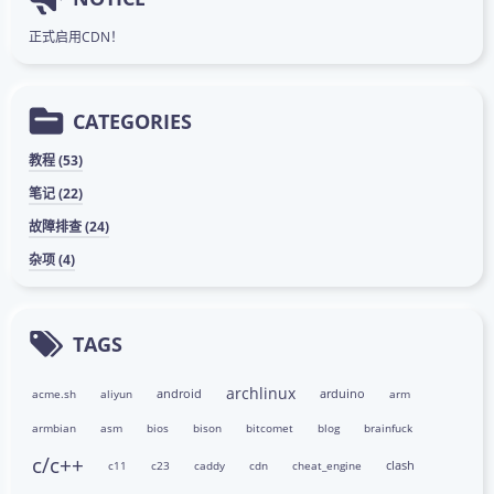
正式启用CDN！
CATEGORIES
教程 (53)
笔记 (22)
故障排查 (24)
杂项 (4)
TAGS
archlinux
android
arduino
acme.sh
aliyun
arm
armbian
asm
bios
bison
bitcomet
blog
brainfuck
c/c++
clash
c11
c23
caddy
cdn
cheat_engine