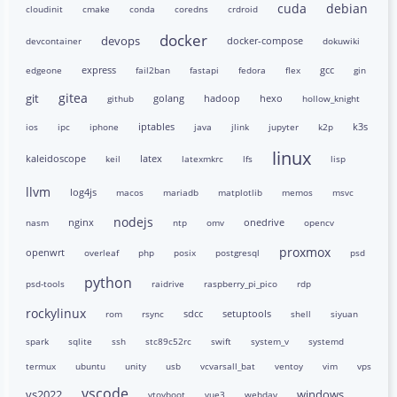
cuda
debian
cloudinit
cmake
conda
coredns
crdroid
docker
devops
docker-compose
devcontainer
dokuwiki
express
gcc
edgeone
fail2ban
fastapi
fedora
flex
gin
gitea
git
golang
hadoop
hexo
github
hollow_knight
iptables
k3s
ios
ipc
iphone
java
jlink
jupyter
k2p
linux
kaleidoscope
latex
keil
latexmkrc
lfs
lisp
llvm
log4js
macos
mariadb
matplotlib
memos
msvc
nodejs
nginx
onedrive
nasm
ntp
omv
opencv
proxmox
openwrt
overleaf
php
posix
postgresql
psd
python
psd-tools
raidrive
raspberry_pi_pico
rdp
rockylinux
sdcc
setuptools
rom
rsync
shell
siyuan
spark
sqlite
ssh
stc89c52rc
swift
system_v
systemd
termux
ubuntu
unity
usb
vcvarsall_bat
ventoy
vim
vps
vscode
vs2022
windows
vtoyboot
vue3
webdav