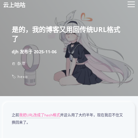
云上咕咕
是的，我的博客又用回传统URL格式
了
djh
发布于
2025-11-06
📒 杂项
🏷️ hexo
之前
我把URL改成了hash格式
并这么用了大约半年，现在我忍不住又
换回来了。