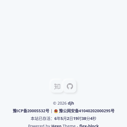
© 2026
djh
豫ICP备20005532号
|
豫公网安备41040202000295号
本站已存活：
6
年
5
月
2
日
19
时
38
分
4
秒
Powered by
Hexo
Theme -
flex-block