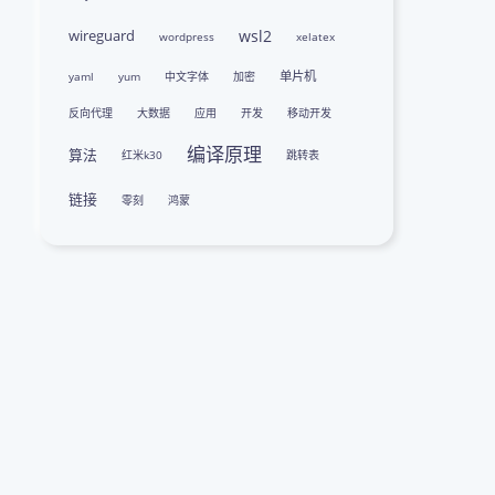
wireguard
wsl2
wordpress
xelatex
单片机
yaml
yum
中文字体
加密
反向代理
大数据
应用
开发
移动开发
编译原理
算法
红米k30
跳转表
链接
零刻
鸿蒙