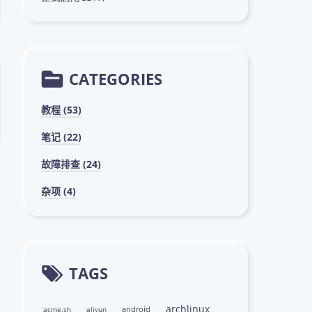
CATEGORIES
教程 (53)
笔记 (22)
故障排查 (24)
杂项 (4)
TAGS
archlinux
android
acme.sh
aliyun