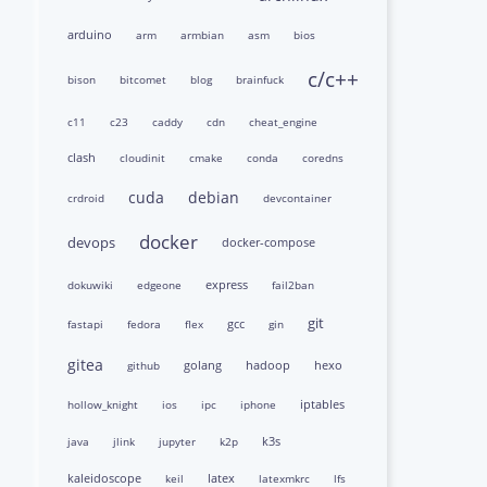
arduino
arm
armbian
asm
bios
c/c++
bison
bitcomet
blog
brainfuck
c11
c23
caddy
cdn
cheat_engine
clash
cloudinit
cmake
conda
coredns
cuda
debian
crdroid
devcontainer
docker
devops
docker-compose
express
dokuwiki
edgeone
fail2ban
git
gcc
fastapi
fedora
flex
gin
gitea
golang
hadoop
hexo
github
iptables
hollow_knight
ios
ipc
iphone
k3s
java
jlink
jupyter
k2p
kaleidoscope
latex
keil
latexmkrc
lfs