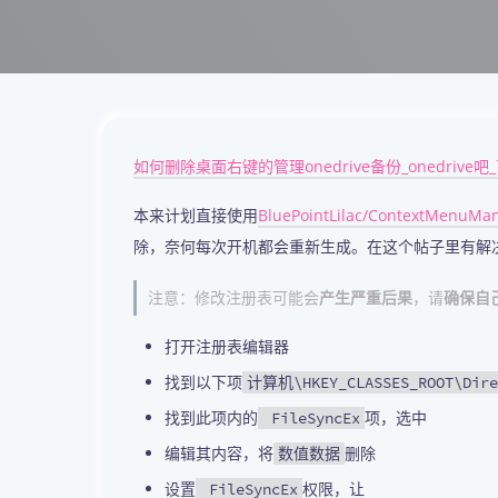
如何删除桌面右键的管理onedrive备份_onedrive吧_百
本来计划直接使用
BluePointLilac/ContextMenu
除，奈何每次开机都会重新生成。在这个帖子里有解
注意：修改注册表可能会
产生严重后果
，请
确保自
打开注册表编辑器
找到以下项
计算机\HKEY_CLASSES_ROOT\Direc
找到此项内的
项，选中
FileSyncEx
编辑其内容，将
删除
数值数据
设置
权限，让
FileSyncEx