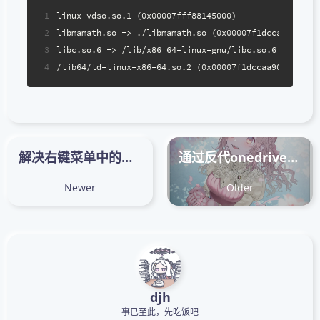
1
linux-vdso.so.1 (0x00007fff88145000)
2
libmamath.so => ./libmamath.so (0x00007f1dcca9d000)
3
libc.so.6 => /lib/x86_64-linux-gnu/libc.so.6 (0x0000
4
/lib64/ld-linux-x86-64.so.2 (0x00007f1dccaa9000)
解决右键菜单中的管理onedrive备份选项
通过反代onedrive实现下载加速
Newer
Older
djh
事已至此，先吃饭吧