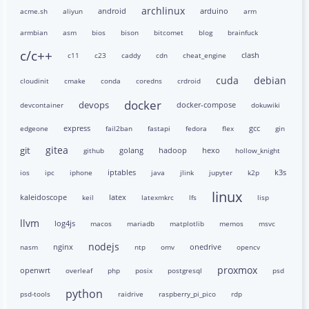
archlinux
android
arduino
acme.sh
aliyun
arm
armbian
asm
bios
bison
bitcomet
blog
brainfuck
c/c++
clash
c11
c23
caddy
cdn
cheat_engine
cuda
debian
cloudinit
cmake
conda
coredns
crdroid
docker
devops
docker-compose
devcontainer
dokuwiki
express
gcc
edgeone
fail2ban
fastapi
fedora
flex
gin
gitea
git
golang
hadoop
hexo
github
hollow_knight
iptables
k3s
ios
ipc
iphone
java
jlink
jupyter
k2p
linux
kaleidoscope
latex
keil
latexmkrc
lfs
lisp
llvm
log4js
macos
mariadb
matplotlib
memos
msvc
nodejs
nginx
onedrive
nasm
ntp
omv
opencv
proxmox
openwrt
overleaf
php
posix
postgresql
psd
python
psd-tools
raidrive
raspberry_pi_pico
rdp