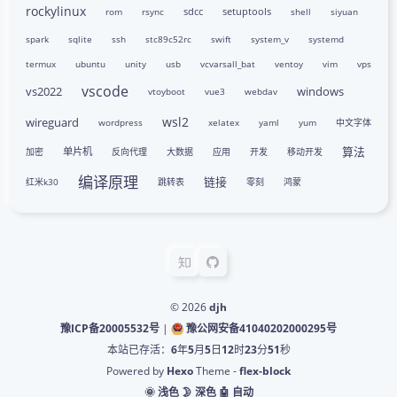
rockylinux
sdcc
setuptools
rom
rsync
shell
siyuan
spark
sqlite
ssh
stc89c52rc
swift
system_v
systemd
termux
ubuntu
unity
usb
vcvarsall_bat
ventoy
vim
vps
vscode
vs2022
windows
vtoyboot
vue3
webdav
wsl2
wireguard
wordpress
xelatex
yaml
yum
中文字体
算法
单片机
加密
反向代理
大数据
应用
开发
移动开发
编译原理
链接
红米k30
跳转表
零刻
鸿蒙
© 2026
djh
豫ICP备20005532号
|
豫公网安备41040202000295号
本站已存活：
6
年
5
月
5
日
12
时
23
分
51
秒
Powered by
Hexo
Theme -
flex-block
🌞 浅色
🌛 深色
🤖️ 自动