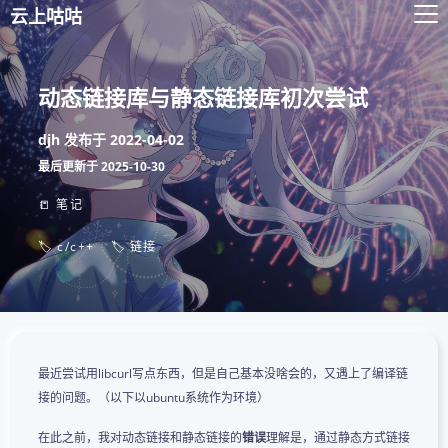
云上咕咕
动态链接库与静态链接库初次尝试
djh
发布于
2022-04-02
最后更新于
2025-10-30
📒 笔记
🏷️ c/c++
🏷️ 链接
最近尝试用libcurl写点东西，但是自己基本没啥会的，又遇上了编译链
接的问题。（以下以ubuntu系统作为环境）
在此之前，我对动态链接和静态链接的
错误
理解是，通过静态方式链接