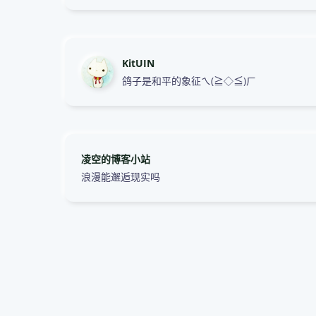
KitUIN
鸽子是和平的象征ㄟ(≧◇≦)ㄏ
凌空的博客小站
浪漫能邂逅现实吗