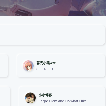
暮光小猿wzt
(｀・ω・´)
小小博客
Carpe Diem and Do what I like