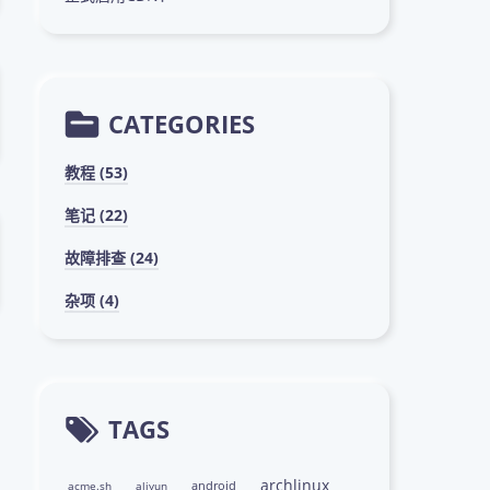
CATEGORIES
教程 (53)
笔记 (22)
故障排查 (24)
杂项 (4)
TAGS
archlinux
android
acme.sh
aliyun