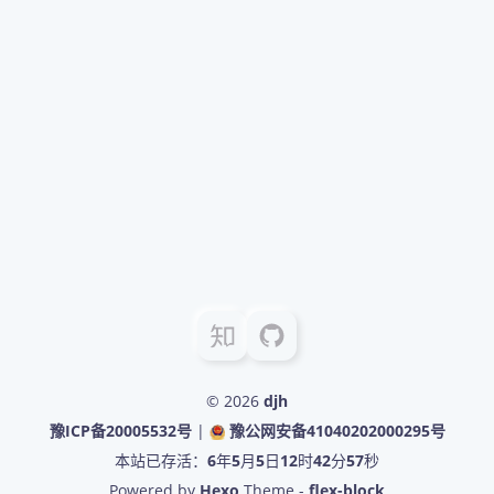
© 2026
djh
豫ICP备20005532号
|
豫公网安备41040202000295号
本站已存活：
6
年
5
月
5
日
12
时
42
分
58
秒
Powered by
Hexo
Theme -
flex-block