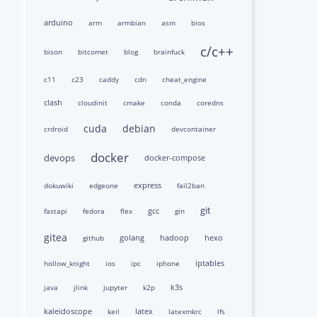
arduino
arm
armbian
asm
bios
c/c++
bison
bitcomet
blog
brainfuck
c11
c23
caddy
cdn
cheat_engine
clash
cloudinit
cmake
conda
coredns
cuda
debian
crdroid
devcontainer
docker
devops
docker-compose
express
dokuwiki
edgeone
fail2ban
git
gcc
fastapi
fedora
flex
gin
gitea
golang
hadoop
hexo
github
iptables
hollow_knight
ios
ipc
iphone
k3s
java
jlink
jupyter
k2p
kaleidoscope
latex
keil
latexmkrc
lfs