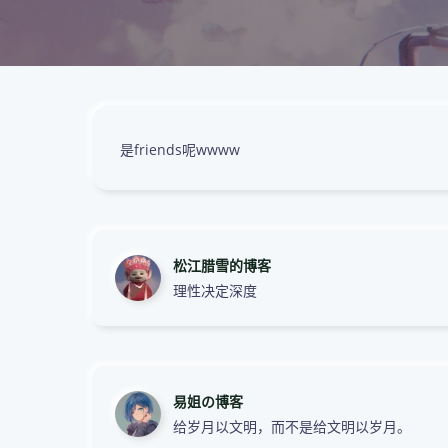
是friends呢wwww
松江腊雪的博客
理性决定深度
易姐の博客
给岁月以文明，而不是给文明以岁月。