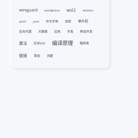
wireguard
wsl2
wordpress
xelatex
单片机
yaml
yum
中文字体
加密
反向代理
大数据
应用
开发
移动开发
编译原理
算法
红米k30
跳转表
链接
零刻
鸿蒙