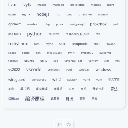
llvm
log4js
macos
mariadb
matplotlib
memos
msvc
nodejs
nginx
onedrive
nasm
ntp
omv
opencv
proxmox
openwrt
overleaf
php
posix
postgresql
psd
python
psd-tools
raidrive
raspberry_pi_pico
rdp
rockylinux
sdcc
setuptools
rom
rsync
shell
siyuan
spark
sqlite
ssh
stc89c52rc
swift
system_v
systemd
termux
ubuntu
unity
usb
vcvarsall_bat
ventoy
vim
vps
vscode
vs2022
windows
vtoyboot
vue3
webdav
wsl2
wireguard
wordpress
xelatex
yaml
yum
中文字体
算法
单片机
加密
反向代理
大数据
应用
开发
移动开发
编译原理
链接
红米k30
跳转表
零刻
鸿蒙