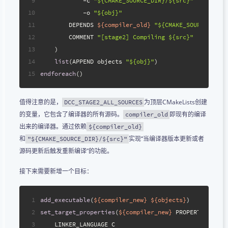
9
            -c 
"${CMAKE_SOURCE_DIR}/${src}"
10
            -o 
"${obj}"
11
        DEPENDS 
${compiler_old}
"${CMAKE_SOURCE_DIR}
12
        COMMENT 
"[stage2] Compiling ${src}"
13
    )
14
list
(APPEND objects 
"${obj}"
)
15
endforeach
()
值得注意的是，
为顶层CMakeLists创建
DCC_STAGE2_ALL_SOURCES
的变量，它包含了编译器的所有源码。
即现有的编译
compiler_old
出来的编译器。通过依赖
${compiler_old}
和
实现“当编译器版本更新或者
"${CMAKE_SOURCE_DIR}/${src}"
源码更新后触发重新编译”的功能。
接下来需要新增一个目标：
1
add_executable
(
${compiler_new}
${objects}
)
2
set_target_properties
(
${compiler_new}
 PROPERTIES
3
    LINKER_LANGUAGE C