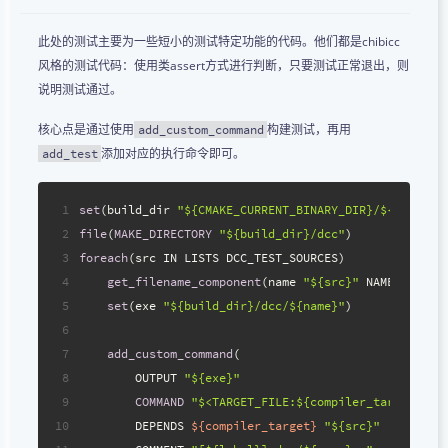
此处的测试主要为一些短小的测试特定功能的代码。他们都是chibicc
风格的测试代码：使用类assert方式进行判断，只要测试正常退出，则
说明测试通过。
核心点是通过使用
构建测试，再用
add_custom_command
添加对应的执行命令即可。
add_test
1
set
(build_dir 
"${CMAKE_CURRENT_BINARY_DIR}/${label}"
2
file
(
MAKE_DIRECTORY
"${build_dir}/dcc"
)
3
foreach
(src IN LISTS DCC_TEST_SOURCES)
4
get_filename_component
(name 
"${src}"
 NAME_WE)
5
set
(exe 
"${build_dir}/dcc/${name}"
)
6
7
add_custom_command
(
8
        OUTPUT 
"${exe}"
9
COMMAND
"$<TARGET_FILE:${compiler_target}>"
10
        DEPENDS 
${compiler_target}
"${src}"