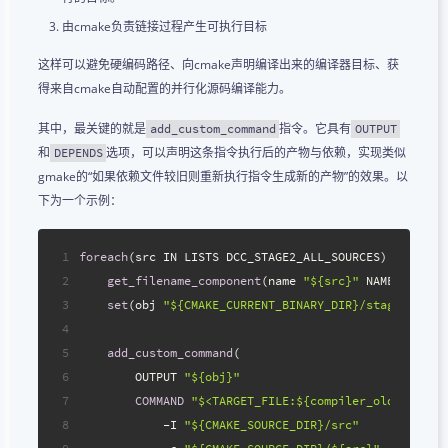
由cmake负责链接过程产生可执行目标
这样可以避免硬编码路径、向cmake声明编译出来的编译器目标、获
得来自cmake自动配置的并行化源码编译能力。
其中，最关键的就是
指令。它具有
add_custom_command
OUTPUT
和
选项，可以声明这条指令执行后的产物与依赖，实现类似
DEPENDS
gmake的“如果依赖文件较旧则重新执行指令生成新的产物”的效果。以
下为一个示例：
1
foreach
(src IN LISTS DCC_STAGE2_ALL_SOURCES)
2
get_filename_component
(name 
"${src}"
 NAME_WE)
3
set
(obj 
"${CMAKE_CURRENT_BINARY_DIR}/stage2_${na
4
5
add_custom_command
(
6
        OUTPUT 
"${obj}"
7
COMMAND
"$<TARGET_FILE:${compiler_old}>"
8
            -I 
"${CMAKE_SOURCE_DIR}/src"