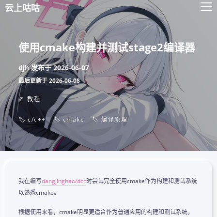
云上咕咕
使用cmake构建并测试stage2编译器
djh
发布于
2026-06-07
最后更新于
2026-06-08
📒 教程
🏷️ c/c++
🏷️ cmake
🏷️ 编译原理
我在编写
dangjinghao/dcc
时尝试完全使用cmake作为构建和测试系统
以熟悉cmake。
根据使用来看，cmake明显更适合作为普通应用的构建和测试系统，