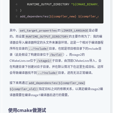
4
    RUNTIME_OUTPUT_DIRECTORY 
"${CMAKE_BINARY_DIR}"
5
)
6
add_dependencies
(
${compiler_new}
${compiler_old}
)
其中，
的
是必要
set_target_properties
LINKER_LANGUAGE
的。而设置
的主要作用为了：我的编
RUNTIME_OUTPUT_DIRECTORY
译器会导入编译器特定的头文件来兼容环境，这是一个相对于编译器程
序所在目录的
目录，也就是项目根目录下的include目
../include/
录（此处假设了构建目录位于
）。而stage2的
/build/
CMakeLists.txt位于
子目录，由顶层CMakeLists导入，会
/stage2/
在构建目录下创建对应子目录，并在默认情况下在这里生成目标。这样
会导致编译器找不到
目录，进而无法正常编译。
../include/
接下来再通过
add_dependencies(${compiler_new}
指定目标之间的依赖关系，以满足编译stage2编
${compiler_old})
译器需要在编译stage1编译器后进行的需要。
使用cmake做测试