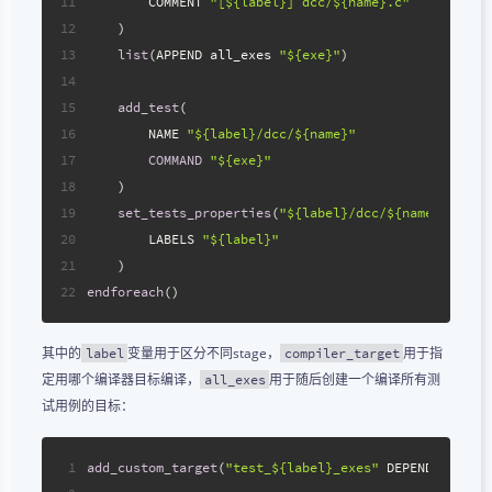
11
        COMMENT 
"[${label}] dcc/${name}.c"
12
    )
13
list
(APPEND all_exes 
"${exe}"
)
14
15
add_test
(
16
        NAME 
"${label}/dcc/${name}"
17
COMMAND
"${exe}"
18
    )
19
set_tests_properties
(
"${label}/dcc/${name}"
 PROP
20
        LABELS 
"${label}"
21
    )
22
endforeach
()
其中的
变量用于区分不同stage，
用于指
label
compiler_target
定用哪个编译器目标编译，
用于随后创建一个编译所有测
all_exes
试用例的目标：
1
add_custom_target
(
"test_${label}_exes"
 DEPENDS 
${all