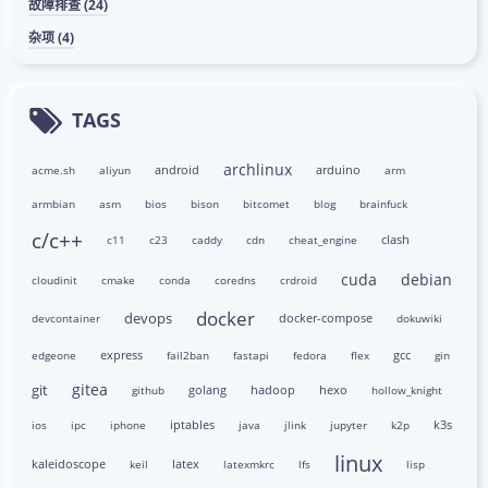
故障排查 (24)
杂项 (4)
TAGS
archlinux
android
arduino
acme.sh
aliyun
arm
armbian
asm
bios
bison
bitcomet
blog
brainfuck
c/c++
clash
c11
c23
caddy
cdn
cheat_engine
cuda
debian
cloudinit
cmake
conda
coredns
crdroid
docker
devops
docker-compose
devcontainer
dokuwiki
express
gcc
edgeone
fail2ban
fastapi
fedora
flex
gin
gitea
git
golang
hadoop
hexo
github
hollow_knight
iptables
k3s
ios
ipc
iphone
java
jlink
jupyter
k2p
linux
kaleidoscope
latex
keil
latexmkrc
lfs
lisp