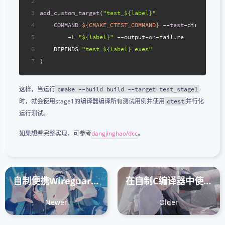
2
3
add_custom_target
(
"test_${label}"
4
COMMAND
${CMAKE_CTEST_COMMAND}
 --
test
-dir 
"${CMA
5
        -L 
"${label}"
 --output-
on
-failure
6
    DEPENDS 
"test_${label}_exes"
7
)
这样，当运行
cmake --build build --target test_stage1
时，就会使用stage1的编译器编译所有测试用例并使用
并行化
ctest
运行测试。
如果想看完整实现，可参考
dangjinghao/dcc
。
自制便携Wireguard网关访问家中局域网
在自制C编译器中使用cpp作为预处理器
Newer
Older