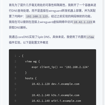
首先为了提升几乎毫无用处的可靠性和隔离性，我新开了一个容器来进
行DNS查询处理，而不是直接在wireguard转发机器上部署，并为其配
置了内网IP：
。经过之前实现的网段映射的功能，
192.168.2.123
我现在可以做到在连接上wireguard虚拟网络中访问
来
10.42.1.123
获取DNS解析。
我通过coreDNS实现了Split DNS，具体来说，我使用了内置的
view
插件实现，以下是配置文件概览
1
. {
2
    view wg {
3
        expr client_ip() == '192.168.2.124'
4
    }
5
    hosts {
6
        10.42.1.120 dev.i.example.com
7
8
        10.42.1.140 k3s.i.example.com
9
        10.42.1.140 wiki.i.example.com