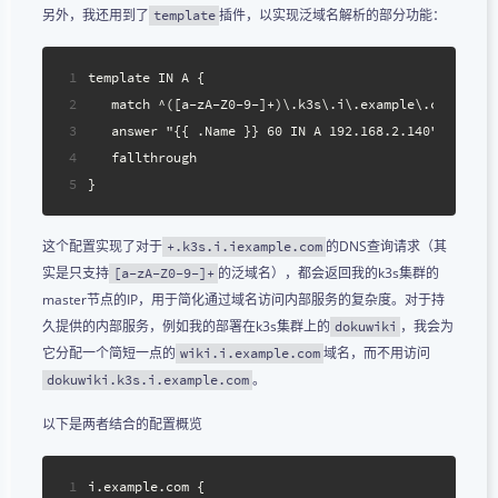
另外，我还用到了
插件，以实现泛域名解析的部分功能：
template
1
template IN A {
2
   match ^([a-zA-Z0-9-]+)\.k3s\.i\.example\.com\.$
3
   answer "{{ .Name }} 60 IN A 192.168.2.140"
4
   fallthrough
5
}
这个配置实现了对于
的DNS查询请求（其
+.k3s.i.iexample.com
实是只支持
的泛域名），都会返回我的k3s集群的
[a-zA-Z0-9-]+
master节点的IP，用于简化通过域名访问内部服务的复杂度。对于持
久提供的内部服务，例如我的部署在k3s集群上的
，我会为
dokuwiki
它分配一个简短一点的
域名，而不用访问
wiki.i.example.com
。
dokuwiki.k3s.i.example.com
以下是两者结合的配置概览
1
i.example.com {