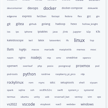
docker
devops
docker-compose
devcontainer
dokuwiki
express
gcc
edgeone
fail2ban
fastapi
fedora
flex
gin
gitea
git
golang
hadoop
hexo
github
hollow_knight
iptables
k3s
ios
ipc
iphone
java
jlink
jupyter
k2p
linux
kaleidoscope
latex
keil
latexmkrc
lfs
lisp
llvm
log4js
macos
mariadb
matplotlib
memos
msvc
nodejs
nginx
onedrive
nasm
ntp
omv
opencv
proxmox
openwrt
overleaf
php
posix
postgresql
psd
python
psd-tools
raidrive
raspberry_pi_pico
rdp
rockylinux
sdcc
setuptools
rom
rsync
shell
siyuan
spark
sqlite
ssh
stc89c52rc
swift
system_v
systemd
termux
ubuntu
unity
usb
vcvarsall_bat
ventoy
vim
vps
vscode
vs2022
windows
vtoyboot
vue3
webdav