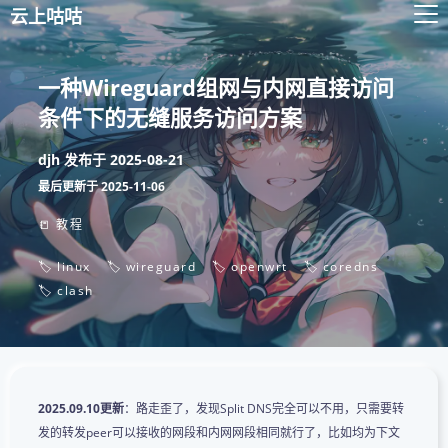
云上咕咕
一种Wireguard组网与内网直接访问
条件下的无缝服务访问方案
djh
发布于
2025-08-21
最后更新于
2025-11-06
📒 教程
🏷️ linux
🏷️ wireguard
🏷️ openwrt
🏷️ coredns
🏷️ clash
2025.09.10更新
：路走歪了，发现Split DNS完全可以不用，只需要转
发的转发peer可以接收的网段和内网网段相同就行了，比如均为下文