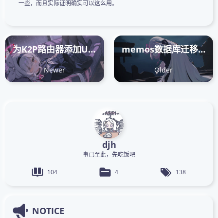
一些，而且实际证明确实可以这么用。
为K2P路由器添加USB接口并用U盘作为根目录
memos数据库迁移：从sqlite到postgresql
Newer
Older
djh
事已至此，先吃饭吧
104
4
138
NOTICE