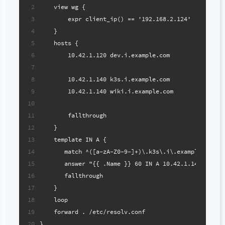
2
    view wg {
3
        expr client_ip() == '192.168.2.124'
4
    }
5
    hosts {
6
        10.42.1.120 dev.i.example.com
7
8
        10.42.1.140 k3s.i.example.com
9
        10.42.1.140 wiki.i.example.com
10
11
        fallthrough
12
    }
13
    template IN A {
14
       match ^([a-zA-Z0-9-]+)\.k3s\.i\.example\.com\
15
       answer "{{ .Name }} 60 IN A 10.42.1.140"
16
       fallthrough
17
    }
18
    loop
19
    forward . /etc/resolv.conf
20
}