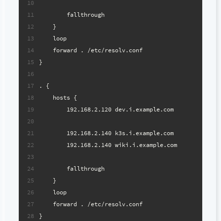
10
11
        fallthrough
12
    }
13
    loop
14
    forward . /etc/resolv.conf
15
}
16
17
. {
18
    hosts {
19
        192.168.2.120 dev.i.example.com
20
21
        192.168.2.140 k3s.i.example.com
22
        192.168.2.140 wiki.i.example.com
23
24
        fallthrough
25
    }
26
    loop
27
    forward . /etc/resolv.conf
28
}