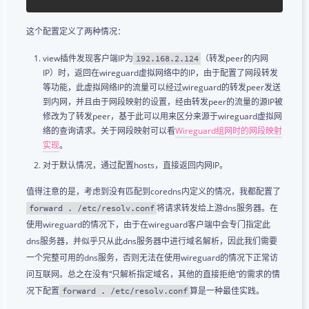
这个配置定义了两种情况：
view插件发现客户端IP为
（转发peer的内网
192.168.2.124
IP）时，返回在wireguard虚拟网络中的IP，由于配置了网段转发
等功能，此虚拟网络IP的流量可以经过wireguard的转发peer发送
到内网，并且由于网段映射的设置，经由转发peer的流量的源IP被
修改为了转发peer，基于此可以用来区分来源于wireguard虚拟网
络的查询请求。关于网段映射可以看
Wireguard组网时的网段映射
实现
。
对于默认情况，通过配置hosts，直接返回内网IP。
值得注意的是，考虑到没有匹配到coredns内定义的情况，我都配置了
将请求转发给上游dns服务器。在
forward . /etc/resolv.conf
使用wireguard的情况下，由于在wireguard客户端中会专门指定此
dns服务器，并似乎只从此dns服务器中进行域名解析，因此我们需要
一个完整可用的dns服务，否则无法在使用wireguard的情况下正常访
问互联网。总之在没有“只解析指定域名，其他的直接拒绝”的需求的情
况下配置
算是一种最佳实践。
forward . /etc/resolv.conf