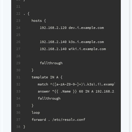
21
22
. {
23
    hosts {
24
        192.168.2.120 dev.i.example.com
25
26
        192.168.2.140 k3s.i.example.com
27
        192.168.2.140 wiki.i.example.com
28
29
        fallthrough
30
    }
31
    template IN A {
32
       match ^([a-zA-Z0-9-]+)\.k3s\.i\.example\.com\
33
       answer "{{ .Name }} 60 IN A 192.168.2.140"
34
       fallthrough
35
    }
36
    loop
37
    forward . /etc/resolv.conf
38
}