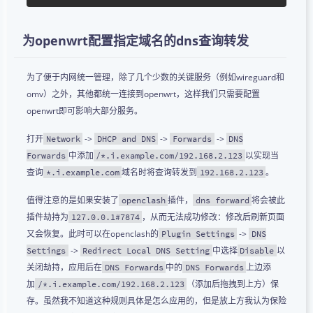
为openwrt配置指定域名的dns查询转发
为了便于内网统一管理，除了几个少数的关键服务（例如wireguard和
omv）之外，其他都统一连接到openwrt，这样我们只需要配置
openwrt即可影响大部分服务。
打开
->
->
->
Network
DHCP and DNS
Forwards
DNS
中添加
以实现当
Forwards
/*.i.example.com/192.168.2.123
查询
域名时将查询转发到
。
*.i.example.com
192.168.2.123
值得注意的是如果安装了
插件，
将会被此
openclash
dns forward
插件劫持为
，从而无法成功修改：修改后刷新页面
127.0.0.1#7874
又会恢复。此时可以在openclash的
->
Plugin Settings
DNS
->
中选择
以
Settings
Redirect Local DNS Setting
Disable
关闭劫持，应用后在
中的
上边添
DNS Forwards
DNS Forwards
加
（添加后拖拽到上方）保
/*.i.example.com/192.168.2.123
存。虽然我不知道这种规则具体是怎么应用的，但是放上方我认为保险