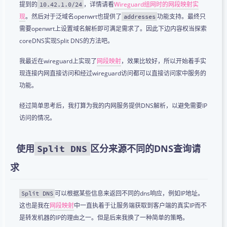
提到的
，详情请看
Wireguard组网时的网段映射实
10.42.1.0/24
现
。然后对于泛域名openwrt也提供了
功能支持。最终只
addresses
需要openwrt上设置域名解析即可满足需求了。因此下边内容权当探索
coreDNS实现Split DNS的方法吧。
我最近在wireguard上实现了
网段映射
，效果比较好，所以开始着手实
现连接内网直接访问和经过wireguard访问都可以直接访问家中服务的
功能。
经过简单思考后，我打算为我的内网服务提供DNS解析，以避免需要IP
访问的情况。
使用
区分来源不同的DNS查询请
Split DNS
求
可以根据某些信息来返回不同的dns响应，例如IP地址。
Split DNS
这也是我在
网段映射
中一直执着于让服务端获取到客户端的真实IP而不
是转发机器的IP的理由之一。但是后来我换了一种简单的策略。