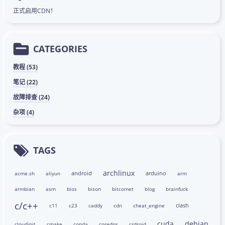
正式启用CDN！
CATEGORIES
教程 (53)
笔记 (22)
故障排查 (24)
杂项 (4)
TAGS
archlinux
android
arduino
acme.sh
aliyun
arm
armbian
asm
bios
bison
bitcomet
blog
brainfuck
c/c++
clash
c11
c23
caddy
cdn
cheat_engine
cuda
debian
cloudinit
cmake
conda
coredns
crdroid