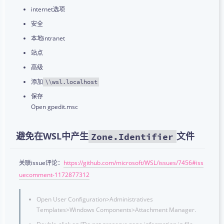
internet选项
安全
本地intranet
站点
高级
添加
\\wsl.localhost
保存
Open gpedit.msc
避免在WSL中产生
文件
Zone.Identifier
关联issue评论：
https://github.com/microsoft/WSL/issues/7456#iss
uecomment-1172877312
Open User Configuration>Administratives
Templates>Windows Components>Attachment Manager.