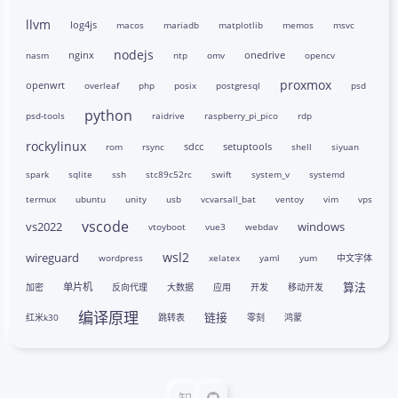
llvm
log4js
macos
mariadb
matplotlib
memos
msvc
nodejs
nginx
onedrive
nasm
ntp
omv
opencv
proxmox
openwrt
overleaf
php
posix
postgresql
psd
python
psd-tools
raidrive
raspberry_pi_pico
rdp
rockylinux
sdcc
setuptools
rom
rsync
shell
siyuan
spark
sqlite
ssh
stc89c52rc
swift
system_v
systemd
termux
ubuntu
unity
usb
vcvarsall_bat
ventoy
vim
vps
vscode
vs2022
windows
vtoyboot
vue3
webdav
wsl2
wireguard
wordpress
xelatex
yaml
yum
中文字体
算法
单片机
加密
反向代理
大数据
应用
开发
移动开发
编译原理
链接
红米k30
跳转表
零刻
鸿蒙