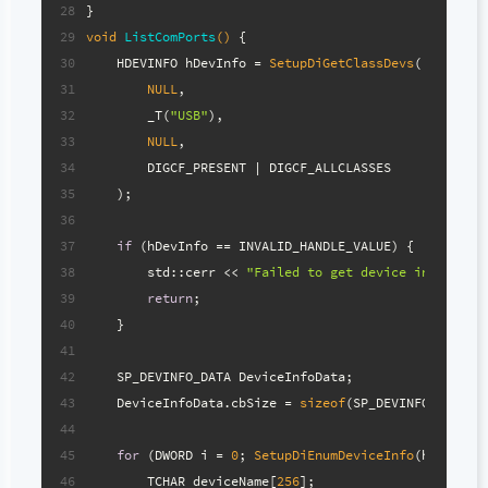
28
}
29
void
ListComPorts
()
{
30
    HDEVINFO hDevInfo = 
SetupDiGetClassDevs
(
31
NULL
,
32
        _T(
"USB"
),
33
NULL
,
34
        DIGCF_PRESENT | DIGCF_ALLCLASSES
35
    );
36
37
if
 (hDevInfo == INVALID_HANDLE_VALUE) {
38
        std::cerr << 
"Failed to get device informati
39
return
;
40
    }
41
42
    SP_DEVINFO_DATA DeviceInfoData;
43
    DeviceInfoData.cbSize = 
sizeof
(SP_DEVINFO_DATA);
44
45
for
 (DWORD i = 
0
; 
SetupDiEnumDeviceInfo
(hDevInfo
46
        TCHAR deviceName[
256
];