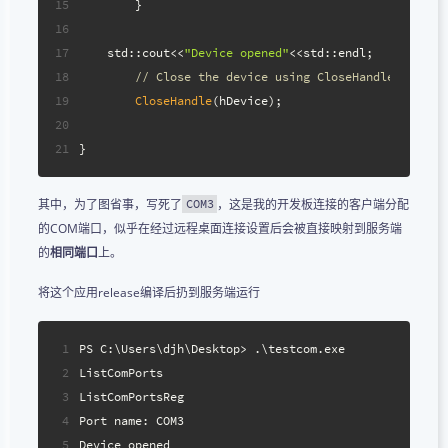
15
	}
16
17
    std::cout<<
"Device opened"
<<std::endl;
18
// Close the device using CloseHandle
19
CloseHandle
(hDevice);
20
21
}
其中，为了图省事，写死了
，这是我的开发板连接的客户端分配
COM3
的COM端口，似乎在经过远程桌面连接设置后会被直接映射到服务端
的
相同端口
上。
将这个应用release编译后扔到服务端运行
1
PS C:\Users\djh\Desktop> .\testcom.exe
2
ListComPorts
3
ListComPortsReg
4
Port name: COM3
5
Device opened