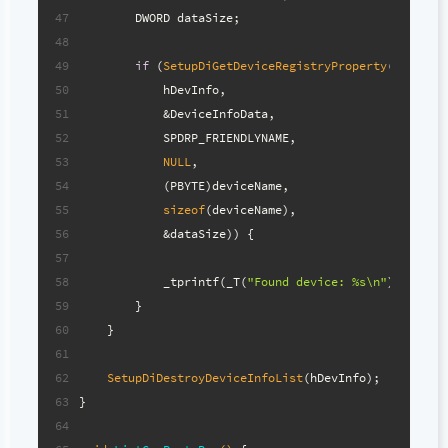
47
        DWORD dataSize;
48
49
if
 (
SetupDiGetDeviceRegistryProperty
(
50
            hDevInfo,
51
            &DeviceInfoData,
52
            SPDRP_FRIENDLYNAME,
53
NULL
,
54
            (PBYTE)deviceName,
55
sizeof
(deviceName),
56
            &dataSize)) {
57
58
            _tprintf(_T(
"Found device: %s\n"
), devic
59
        }
60
    }
61
62
SetupDiDestroyDeviceInfoList
(hDevInfo);
63
}
64