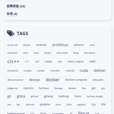
故障排查 (24)
杂项 (4)
TAGS
archlinux
android
arduino
acme.sh
aliyun
arm
armbian
asm
bios
bison
bitcomet
blog
brainfuck
c/c++
clash
c11
c23
caddy
cdn
cheat_engine
cuda
debian
cloudinit
cmake
conda
coredns
crdroid
docker
devops
docker-compose
devcontainer
dokuwiki
express
gcc
edgeone
fail2ban
fastapi
fedora
flex
gin
gitea
git
golang
hadoop
hexo
github
hollow_knight
iptables
k3s
ios
ipc
iphone
java
jlink
jupyter
k2p
linux
kaleidoscope
latex
keil
latexmkrc
lfs
lisp