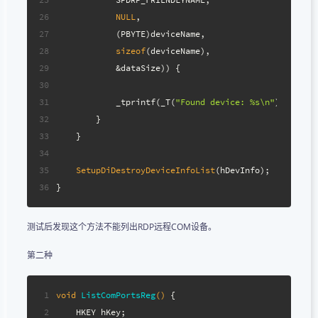
26
NULL
,
27
            (PBYTE)deviceName,
28
sizeof
(deviceName),
29
            &dataSize)) {
30
31
            _tprintf(_T(
"Found device: %s\n"
), devic
32
        }
33
    }
34
35
SetupDiDestroyDeviceInfoList
(hDevInfo);
36
}
测试后发现这个方法不能列出RDP远程COM设备。
第二种
1
void
ListComPortsReg
()
{
2
    HKEY hKey;