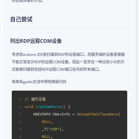
持远程烧录的方法。
自己尝试
列出RDP远程COM设备
考虑到arduino IDE能扫描到RDP的远程端口，而服务端的设备管理器
不能正常显示RDP的远程COM设备。因此一定存在一种比较小众的方
式能够扫描到包括RDP远程COM端口在内的所有端口。
简单和gpt4o交流中得到两版代码
1
// 遍历设备
2
void
ListComPorts
()
{
3
    HDEVINFO hDevInfo = 
SetupDiGetClassDevs
(
4
NULL
,
5
        _T(
"USB"
),
6
NULL
,