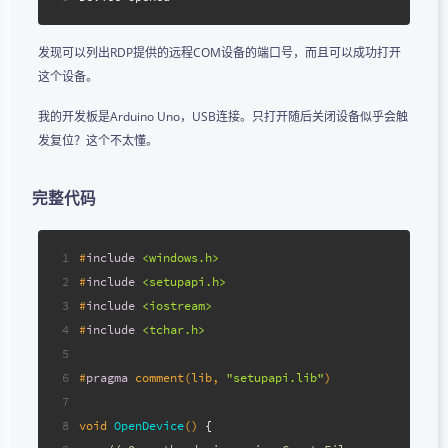
发现可以列出RDP提供的远程COM设备的端口号，而且可以成功打开
这个设备。
我的开发板是Arduino Uno，USB连接。只打开随后关闭设备似乎会触
发复位？这个不太懂。
完整代码
1
#
include
<windows.h>
2
#
include
<setupapi.h>
3
#
include
<iostream>
4
#
include
<tchar.h>
5
6
#
pragma
 comment(lib, 
"setupapi.lib"
)
7
8
void
OpenDevice
()
{