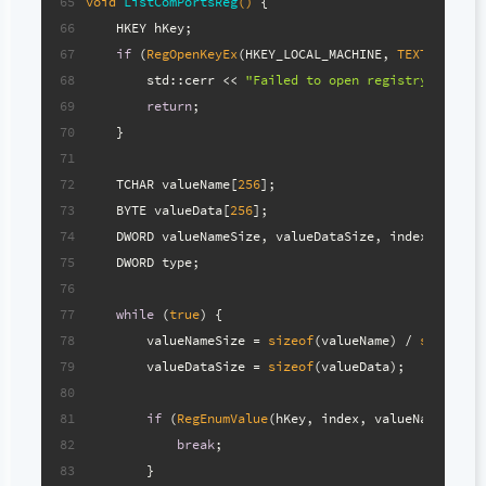
65
void
ListComPortsReg
()
{
66
    HKEY hKey;
67
if
 (
RegOpenKeyEx
(HKEY_LOCAL_MACHINE, 
TEXT
(
"HARDW
68
        std::cerr << 
"Failed to open registry key."
 
69
return
;
70
    }
71
72
    TCHAR valueName[
256
];
73
    BYTE valueData[
256
];
74
    DWORD valueNameSize, valueDataSize, index = 
0
;
75
    DWORD type;
76
77
while
 (
true
) {
78
        valueNameSize = 
sizeof
(valueName) / 
sizeof
(v
79
        valueDataSize = 
sizeof
(valueData);
80
81
if
 (
RegEnumValue
(hKey, index, valueName, &va
82
break
;
83
        }