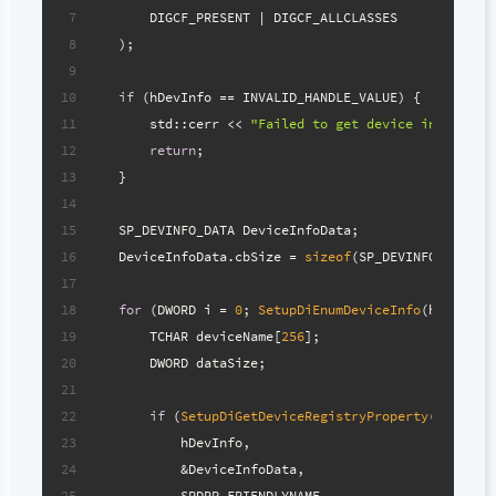
7
        DIGCF_PRESENT | DIGCF_ALLCLASSES
8
    );
9
10
if
 (hDevInfo == INVALID_HANDLE_VALUE) {
11
        std::cerr << 
"Failed to get device informati
12
return
;
13
    }
14
15
    SP_DEVINFO_DATA DeviceInfoData;
16
    DeviceInfoData.cbSize = 
sizeof
(SP_DEVINFO_DATA);
17
18
for
 (DWORD i = 
0
; 
SetupDiEnumDeviceInfo
(hDevInfo
19
        TCHAR deviceName[
256
];
20
        DWORD dataSize;
21
22
if
 (
SetupDiGetDeviceRegistryProperty
(
23
            hDevInfo,
24
            &DeviceInfoData,
25
            SPDRP_FRIENDLYNAME,