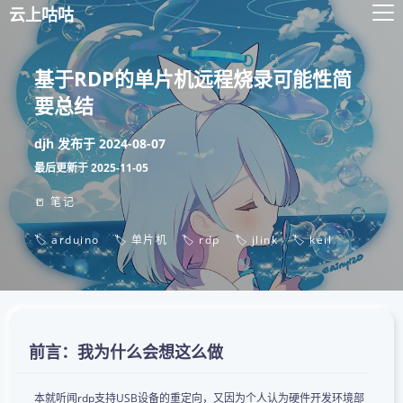
云上咕咕
基于RDP的单片机远程烧录可能性简
要总结
djh
发布于
2024-08-07
最后更新于
2025-11-05
📒 笔记
🏷️ arduino
🏷️ 单片机
🏷️ rdp
🏷️ jlink
🏷️ keil
前言：我为什么会想这么做
本就听闻rdp支持USB设备的重定向，又因为个人认为硬件开发环境部