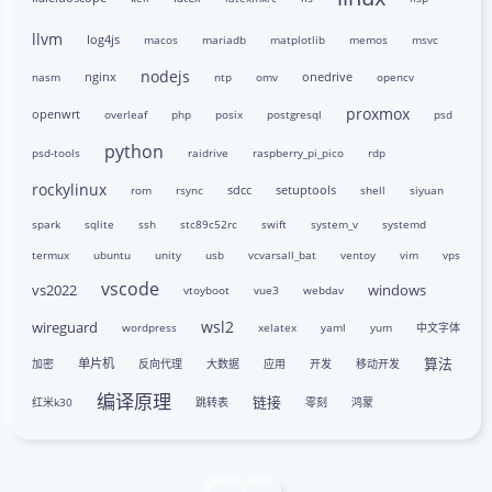
llvm
log4js
macos
mariadb
matplotlib
memos
msvc
nodejs
nginx
onedrive
nasm
ntp
omv
opencv
proxmox
openwrt
overleaf
php
posix
postgresql
psd
python
psd-tools
raidrive
raspberry_pi_pico
rdp
rockylinux
sdcc
setuptools
rom
rsync
shell
siyuan
spark
sqlite
ssh
stc89c52rc
swift
system_v
systemd
termux
ubuntu
unity
usb
vcvarsall_bat
ventoy
vim
vps
vscode
vs2022
windows
vtoyboot
vue3
webdav
wsl2
wireguard
wordpress
xelatex
yaml
yum
中文字体
算法
单片机
加密
反向代理
大数据
应用
开发
移动开发
编译原理
链接
红米k30
跳转表
零刻
鸿蒙