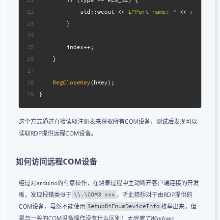
22
            std::wcout << 
L"Port name: "
 << 
reinterp
23
        }
24
25
        index++;
26
    }
27
28
RegCloseKey
(hKey);
29
}
这个方式通过直接读取注册表来获取所有COM设备，测试后发现可以
读取RDP提供远程COM设备。
如何访问远程COM设备
经过对arduino的有意操作，在烧录过程中主动断开客户端连接的开发
板，发现报错类似于
。听此猜想对于由RDP提供的
\\.\COM3 xxx
COM设备，虽然不能使用
枚举出来，但
SetupDiEnumDeviceInfo
是与一般的COM设备操作没有什么区别！
太厉害了Windows