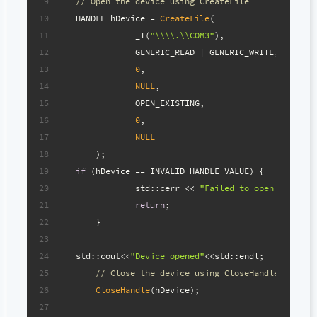
9
// Open the device using CreateFile
10
    HANDLE hDevice = 
CreateFile
(
11
		_T(
"\\\\.\\COM3"
),
12
		GENERIC_READ | GENERIC_WRITE,
13
0
,
14
NULL
,
15
		OPEN_EXISTING,
16
0
,
17
NULL
18
	);
19
if
 (hDevice == INVALID_HANDLE_VALUE) {
20
		std::cerr << 
"Failed to open device.
21
return
;
22
	}
23
24
    std::cout<<
"Device opened"
<<std::endl;
25
// Close the device using CloseHandle
26
CloseHandle
(hDevice);
27