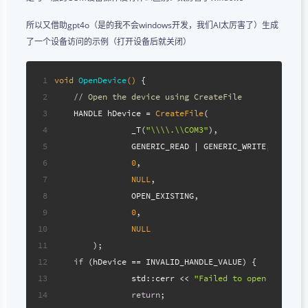
所以又借助gpt4o（是的我不会windows开发，我们AI太厉害了）生成
了一个设备访问的示例（打开设备后就关闭）
1
void
OpenDevice
()
{
2
// Open the device using CreateFile
3
    HANDLE hDevice = 
CreateFile
(
4
		_T(
"\\\\.\\COM3"
),
5
		GENERIC_READ | GENERIC_WRITE,
6
0
,
7
NULL
,
8
		OPEN_EXISTING,
9
0
,
10
NULL
11
	);
12
if
 (hDevice == INVALID_HANDLE_VALUE) {
13
		std::cerr << 
"Failed to open device.
14
return
;