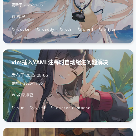
更新于
2025-11-06
📒 教程
🏷️ docker
🏷️ caddy
🏷️ cdn
🏷️ shell
🏷️ aliyun
vim插入YAML注释时自动缩进问题解决
发布于
2025-08-05
更新于
2025-11-06
📒 故障排查
🏷️ vim
🏷️ yaml
🏷️ docker-compose