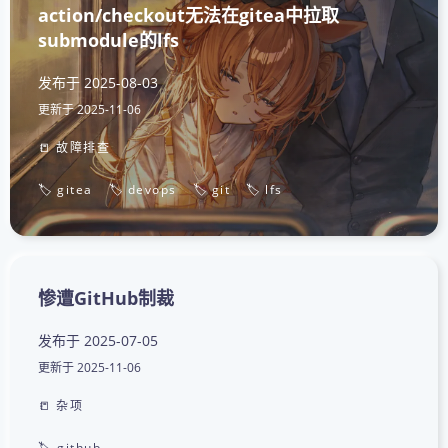
action/checkout无法在gitea中拉取
submodule的lfs
发布于
2025-08-03
更新于
2025-11-06
📒 故障排查
🏷️ gitea
🏷️ devops
🏷️ git
🏷️ lfs
惨遭GitHub制裁
发布于
2025-07-05
更新于
2025-11-06
📒 杂项
🏷️ github