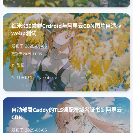
红米K30尝鲜Crdroid与阿里云CDN图片自适应
webp测试
发布于
2025-08-06
更新于
2025-11-06
📒 笔记
🏷️ 红米k30
🏷️ crdroid
自动部署Caddy的TLS通配符域名证书到阿里云
CDN
发布于
2025-08-05