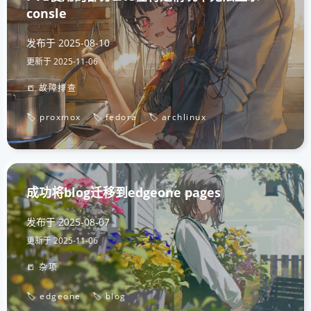
consle
发布于
2025-08-10
更新于
2025-11-06
📒 故障排查
🏷️ proxmox
🏷️ fedora
🏷️ archlinux
成功将blog迁移到edgeone pages
发布于
2025-08-07
更新于
2025-11-06
📒 杂项
🏷️ edgeone
🏷️ blog