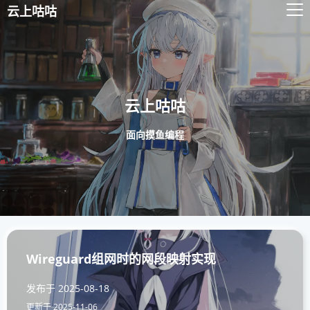
云上咕咕
云上咕咕
面向摸鱼编程
Wireguard组网时的网段映射实现
发布于
2025-08-18
更新于
2025-11-06