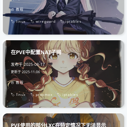
📒 教程
🏷️ linux
🏷️ wireguard
🏷️ iptables
在PVE中配置NAT子网
发布于
2025-08-17
更新于
2025-11-06
📒 教程
🏷️ linux
🏷️ proxmox
🏷️ iptables
PVE使用的部分LXC在特定情况下无法显示